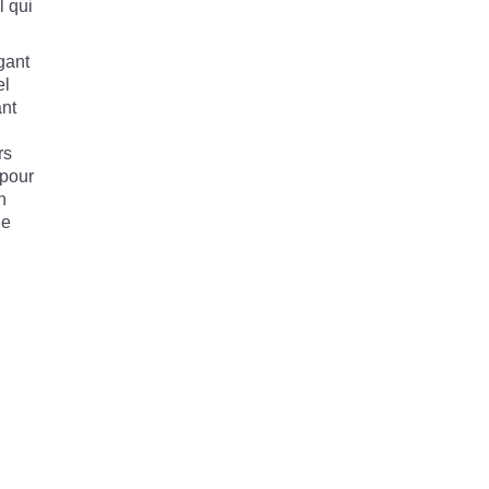
l qui
gant
el
ant
rs
 pour
n
Ie