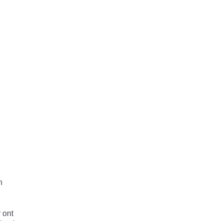
n
r ont