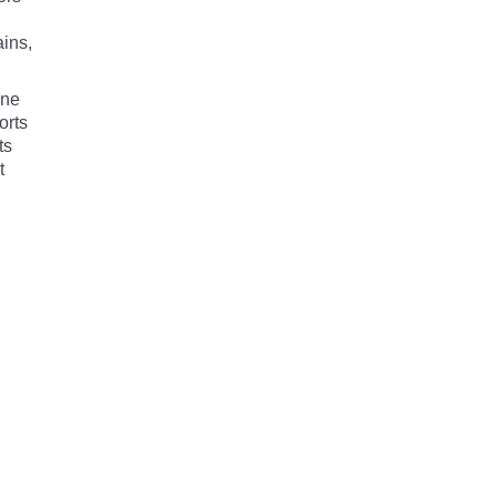
ains,
une
orts
ts
t